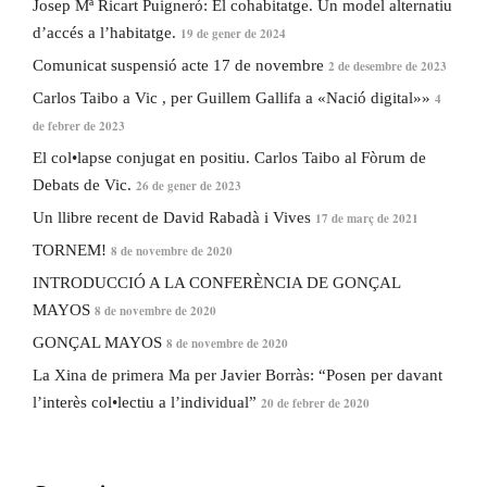
Josep Mª Ricart Puigneró: El cohabitatge. Un model alternatiu
d’accés a l’habitatge.
19 de gener de 2024
Comunicat suspensió acte 17 de novembre
2 de desembre de 2023
Carlos Taibo a Vic , per Guillem Gallifa a «Nació digital»»
4
de febrer de 2023
El col•lapse conjugat en positiu. Carlos Taibo al Fòrum de
Debats de Vic.
26 de gener de 2023
Un llibre recent de David Rabadà i Vives
17 de març de 2021
TORNEM!
8 de novembre de 2020
INTRODUCCIÓ A LA CONFERÈNCIA DE GONÇAL
MAYOS
8 de novembre de 2020
GONÇAL MAYOS
8 de novembre de 2020
La Xina de primera Ma per Javier Borràs: “Posen per davant
l’interès col•lectiu a l’individual”
20 de febrer de 2020