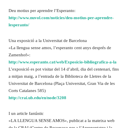
Deu motius per aprendre l’Esperanto:
http://www.nuvol.com/noticies/deu-motius-per-aprendre-
lesperanto/
Una exposició a la Universitat de Barcelona
«La llengua sense amos, l’esperanto cent anys després de
Zamenhof»:
http://www.esperanto.cat/web/Exposicio-bibliografica-a-la
L’exposició es pot visitar del 14 d’abril, dia del centenari, fins
a mitjan maig, a l’entrada de la Biblioteca de Lletres de la
Universitat de Barcelona (Plaça Universitat, Gran Via de les
Corts Catalanes 585)
http://crai.ub.edu/en/node/320
8
I un article fantàstic
«LA LLENGUA SENSE AMOS», publicat a la mateixa web
de la CRAI (Centre de Recursoso per a l’Aprenentatge i la