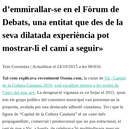
d’emmirallar-se en el Fòrum de
Debats, una entitat que des de la
seva dilatada experiència pot
mostrar-li el camí a seguir»
Toni Coromina
| Actualitzat el 24/10/2015 a les 00:01h
Tal com explicava recentment Osona.com,
la ciutat de
Vic, Capital
de la Cultura Catalana 2016, està escalfant motors a les portes de
l’inici del nou any
. La designació vigatana es va forjar el 2011, quan
tots els grups polítics del consistori municipal van presentar-ne la
proposta, avalada per una destacada adhesió ciutadana. Tot i que la
figura de “Capital de la Cultura Catalana” té un caire més
propagandístic, comercial i promocional que no pas estructural, el
cert és que a Vic, a banda de celebrar-s’hi multitudinaris mercats