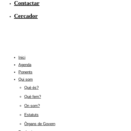
Contactar
Cercador
Inici
Agenda
Ponents
Qui som
Què és?
Què fem?
On som?
Estatuts
Òrgans de Govern