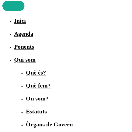
Inici
Agenda
Ponents
Qui som
Què és?
Què fem?
On som?
Estatuts
Òrgans de Govern