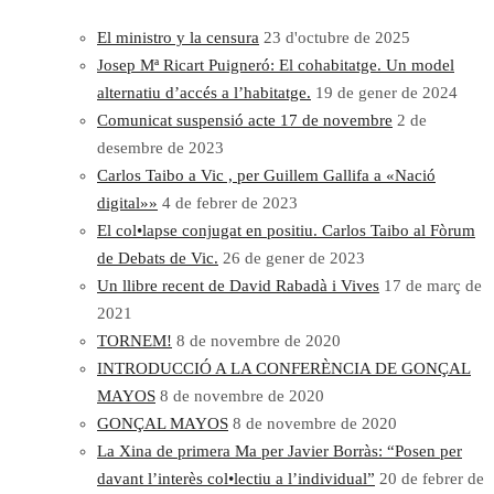
El ministro y la censura
23 d'octubre de 2025
Josep Mª Ricart Puigneró: El cohabitatge. Un model
alternatiu d’accés a l’habitatge.
19 de gener de 2024
Comunicat suspensió acte 17 de novembre
2 de
desembre de 2023
Carlos Taibo a Vic , per Guillem Gallifa a «Nació
digital»»
4 de febrer de 2023
El col•lapse conjugat en positiu. Carlos Taibo al Fòrum
de Debats de Vic.
26 de gener de 2023
Un llibre recent de David Rabadà i Vives
17 de març de
2021
TORNEM!
8 de novembre de 2020
INTRODUCCIÓ A LA CONFERÈNCIA DE GONÇAL
MAYOS
8 de novembre de 2020
GONÇAL MAYOS
8 de novembre de 2020
La Xina de primera Ma per Javier Borràs: “Posen per
davant l’interès col•lectiu a l’individual”
20 de febrer de