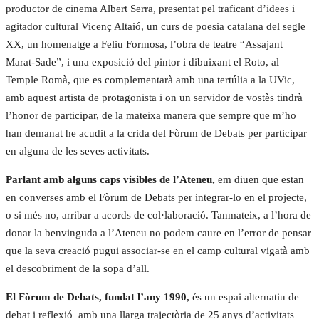
productor de cinema Albert Serra, presentat pel traficant d’idees i
agitador cultural Vicenç Altaió, un curs de poesia catalana del segle
XX, un homenatge a Feliu Formosa, l’obra de teatre “Assajant
Marat-Sade”, i una exposició del pintor i dibuixant el Roto, al
Temple Romà, que es complementarà amb una tertúlia a la UVic,
amb aquest artista de protagonista i on un servidor de vostès tindrà
l’honor de participar, de la mateixa manera que sempre que m’ho
han demanat he acudit a la crida del Fòrum de Debats per participar
en alguna de les seves activitats.
Parlant amb alguns caps visibles de l’Ateneu,
em diuen que estan
en converses amb el Fòrum de Debats per integrar-lo en el projecte,
o si més no, arribar a acords de col·laboració. Tanmateix, a l’hora de
donar la benvinguda a l’Ateneu no podem caure en l’error de pensar
que la seva creació pugui associar-se en el camp cultural vigatà amb
el descobriment de la sopa d’all.
El Fòrum de Debats, fundat l’any 1990,
és un espai alternatiu de
debat i reflexió amb una llarga trajectòria de 25 anys d’activitats