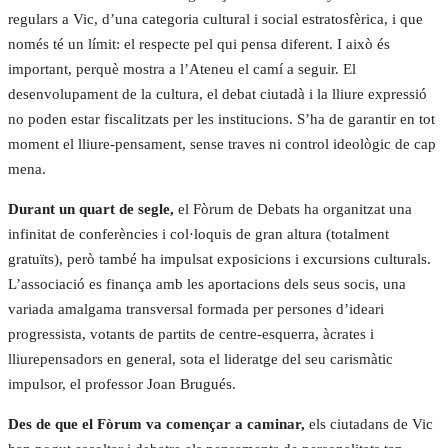
regulars a Vic, d’una categoria cultural i social estratosfèrica, i que
només té un límit: el respecte pel qui pensa diferent. I això és
important, perquè mostra a l’Ateneu el camí a seguir. El
desenvolupament de la cultura, el debat ciutadà i la lliure expressió
no poden estar fiscalitzats per les institucions. S’ha de garantir en tot
moment el lliure-pensament, sense traves ni control ideològic de cap
mena.
Durant un quart de segle,
el Fòrum de Debats ha organitzat una
infinitat de conferències i col·loquis de gran altura (totalment
gratuïts), però també ha impulsat exposicions i excursions culturals.
L’associació es finança amb les aportacions dels seus socis, una
variada amalgama transversal formada per persones d’ideari
progressista, votants de partits de centre-esquerra, àcrates i
lliurepensadors en general, sota el lideratge del seu carismàtic
impulsor, el professor Joan Brugués.
Des de que el Fòrum va començar a caminar,
els ciutadans de Vic