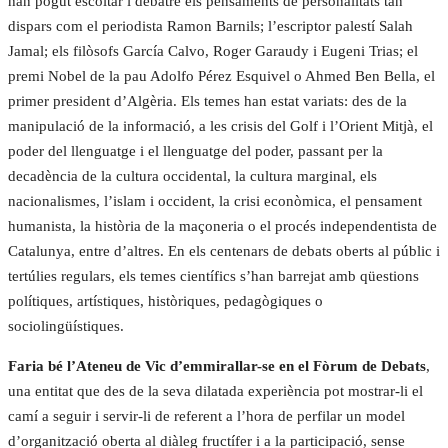
han pogut escoltar i debatre els pensaments de personalitats tan
dispars com el periodista Ramon Barnils; l’escriptor palestí Salah
Jamal; els filòsofs García Calvo, Roger Garaudy i Eugeni Trias; el
premi Nobel de la pau Adolfo Pérez Esquivel o Ahmed Ben Bella, el
primer president d’Algèria. Els temes han estat variats: des de la
manipulació de la informació, a les crisis del Golf i l’Orient Mitjà, el
poder del llenguatge i el llenguatge del poder, passant per la
decadència de la cultura occidental, la cultura marginal, els
nacionalismes, l’islam i occident, la crisi econòmica, el pensament
humanista, la història de la maçoneria o el procés independentista de
Catalunya, entre d’altres. En els centenars de debats oberts al públic i
tertúlies regulars, els temes científics s’han barrejat amb qüestions
polítiques, artístiques, històriques, pedagògiques o
sociolingüístiques.
Faria bé l’Ateneu de Vic d’emmirallar-se en el Fòrum de Debats
,
una entitat que des de la seva dilatada experiència pot mostrar-li el
camí a seguir i servir-li de referent a l’hora de perfilar un model
d’organització oberta al diàleg fructífer i a la participació, sense