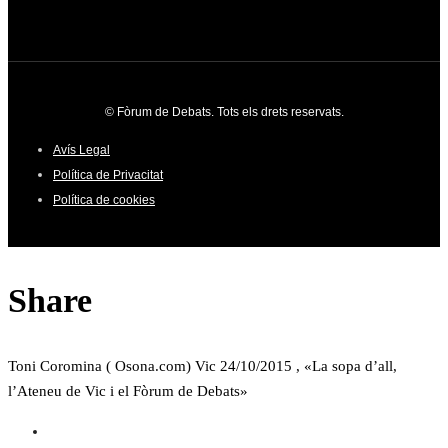
© Fòrum de Debats. Tots els drets reservats.
Avís Legal
Política de Privacitat
Política de cookies
Share
Toni Coromina ( Osona.com) Vic 24/10/2015 , «La sopa d’all,
l’Ateneu de Vic i el Fòrum de Debats»