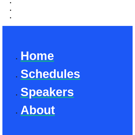
Home
Schedules
Speakers
About