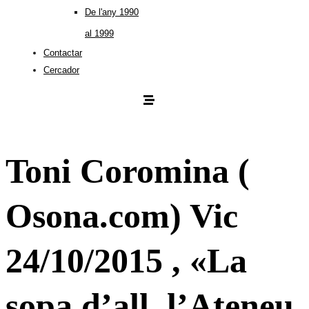
De l'any 1990
al 1999
Contactar
Cercador
Toni Coromina (
Osona.com) Vic
24/10/2015 , «La
sopa d’all, l’Ateneu