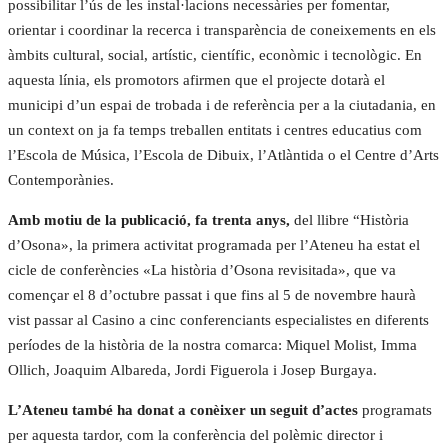
possibilitar l’ús de les instal·lacions necessàries per fomentar,
orientar i coordinar la recerca i transparència de coneixements en els
àmbits cultural, social, artístic, científic, econòmic i tecnològic. En
aquesta línia, els promotors afirmen que el projecte dotarà el
municipi d’un espai de trobada i de referència per a la ciutadania, en
un context on ja fa temps treballen entitats i centres educatius com
l’Escola de Música, l’Escola de Dibuix, l’Atlàntida o el Centre d’Arts
Contemporànies.
Amb motiu de la publicació, fa trenta anys,
del llibre “Història
d’Osona», la primera activitat programada per l’Ateneu ha estat el
cicle de conferències «La història d’Osona revisitada», que va
començar el 8 d’octubre passat i que fins al 5 de novembre haurà
vist passar al Casino a cinc conferenciants especialistes en diferents
períodes de la història de la nostra comarca: Miquel Molist, Imma
Ollich, Joaquim Albareda, Jordi Figuerola i Josep Burgaya.
L’Ateneu també ha donat a conèixer un seguit d’actes
programats
per aquesta tardor, com la conferència del polèmic director i