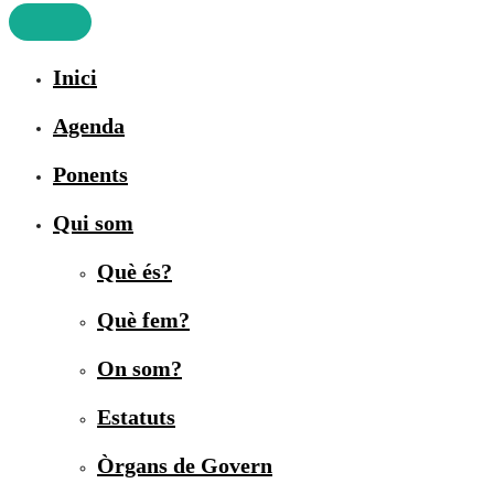
Inici
Agenda
Ponents
Qui som
Què és?
Què fem?
On som?
Estatuts
Òrgans de Govern