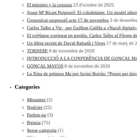
El ministro y la censura
23 d'octubre de 2025
Josep Mª Ricart Puigneró: El cohabitatge. Un model altern
Comunicat suspensió acte 17 de novembre
2 de desembr
Carlos Taibo a Vic , per Guillem Gallifa a «Nació digital»
El col•lapse conjugat en positiu. Carlos Taibo al Fòrum d
Un llibre recent de David Rabadà i Vives
17 de març de 
TORNEM!
8 de novembre de 2020
INTRODUCCIÓ A LA CONFERÈNCIA DE GONÇAL M
GONÇAL MAYOS
8 de novembre de 2020
La Xina de primera Ma per Javier Borràs: “Posen per davant
Categories
Missatges
(2)
Notícies
(22)
Parlem-ne
(3)
Premsa
(75)
Sense categoria
(1)