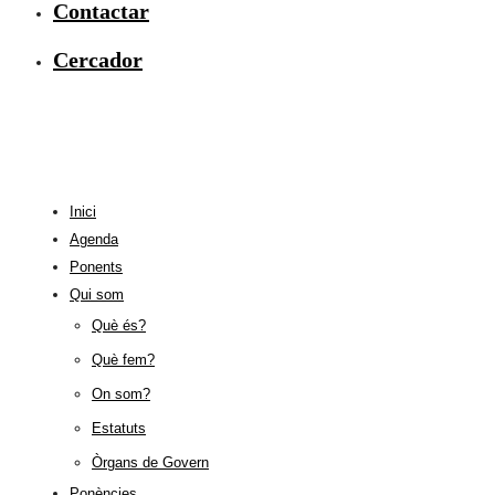
Contactar
Cercador
Inici
Agenda
Ponents
Qui som
Què és?
Què fem?
On som?
Estatuts
Òrgans de Govern
Ponències