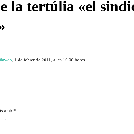
e la tertúlia «el sind
»
ilaweb
, 1 de febrer de 2011, a les 16:00 hores
ats amb
*