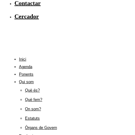
Contactar
Cercador
Inici
Agenda
Ponents
Qui som
Què és?
Què fem?
On som?
Estatuts
Òrgans de Govern