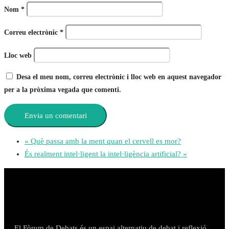
Nom
*
Correu electrònic
*
Lloc web
Desa el meu nom, correu electrònic i lloc web en aquest navegador
per a la pròxima vegada que comenti.
«
Què passa amb la ment quan el cervell es mor?
És realment intel·ligent la intel·ligència artificial?
»
El Fòrum de Debats és un espai alternatiu de debat i reflexió