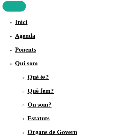
Inici
Agenda
Ponents
Qui som
Què és?
Què fem?
On som?
Estatuts
Òrgans de Govern